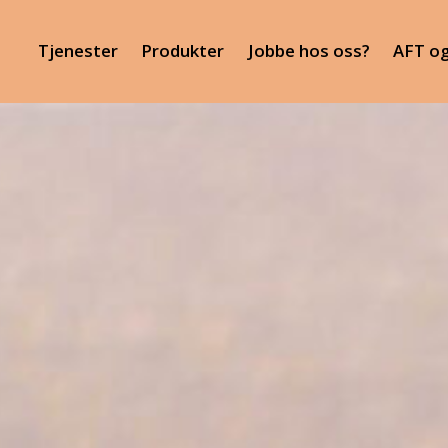
Tjenester
Produkter
Jobbe hos oss?
AFT o