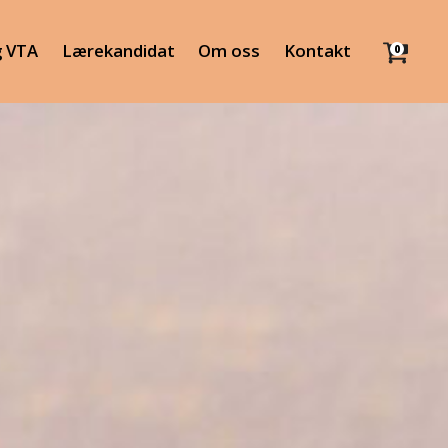
g VTA
Lærekandidat
Om oss
Kontakt
0