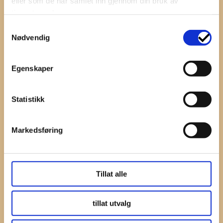
eller som de har samlet inn gjennom din bruk av
tjenestene deres.
Samtykkevalg
Nødvendig
Egenskaper
Statistikk
Markedsføring
Tillat alle
tillat utvalg