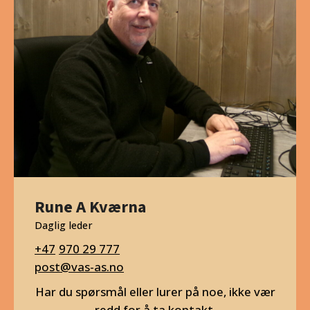
Rune A Kværna
Daglig leder
970 29 777
post@vas-as.no
Har du spørsmål eller lurer på noe, ikke vær
redd for å ta kontakt.